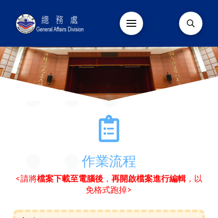
作業流程
<請將
檔案下載至電腦後
，
再開啟檔案進行編輯
，以
免格式跑掉>